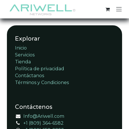
Ir al contenido
Explorar
Inicio
Servicios
Tienda
Política de privacidad
Contáctanos
Términos y Condiciones
Contáctenos
Info@Ariwell.com
+1 (809) 364-6582