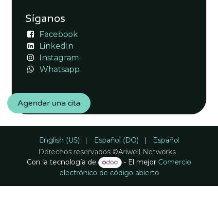
Síganos
Facebook
LinkedIn
Instagram
Whatsapp
Agendar una cita
English (US)
|
Español (DO)
|
Español
Derechos reservados ©Ariwell-Networks
Con la tecnología de
- El mejor
Comercio
electrónico de código abierto