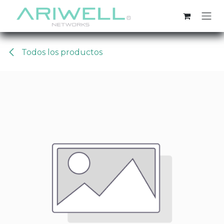
Ir al contenido
Todos los productos