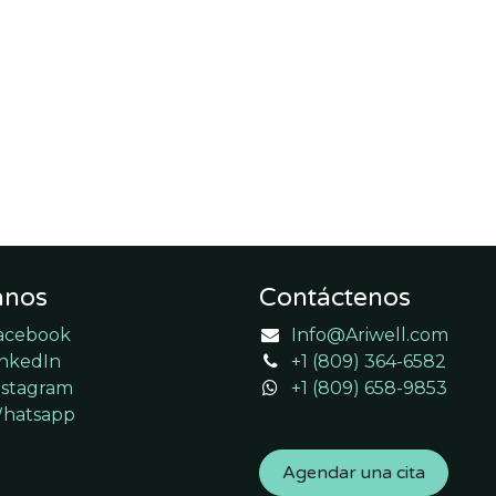
anos
Contáctenos
acebook
Info@Ariwell.com
inkedIn
+1 (809) 364-6582
nstagram
+1 (809) 658-9853
hatsapp
Agendar una cita