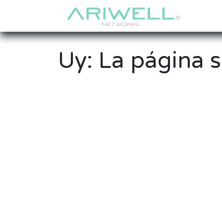
Ir al contenido
Inic
Uy: La página s