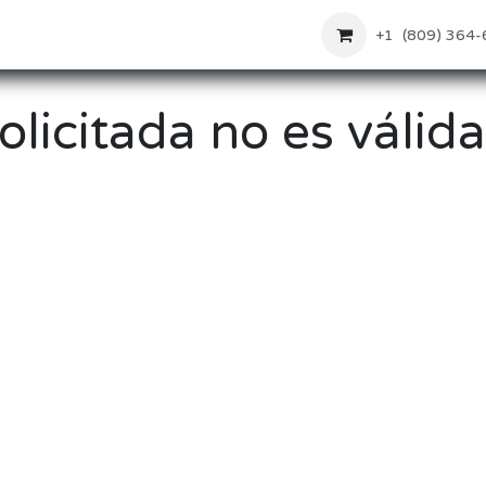
io
Servicios
Tienda
Contactanos
+1 (809) 364
olicitada no es válida