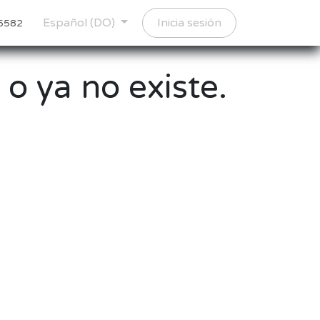
Español (DO)
Inicia sesión
-6582
 o ya no existe.