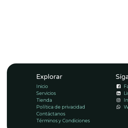
Explorar
Síg
Inicio
F
Servicios
L
Tienda
I
Política de privacidad
W
Contáctanos
Términos y Condiciones