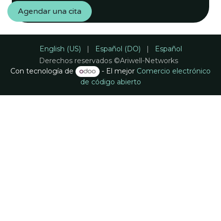
Agendar una cita
English (US)
|
Español (DO)
|
Español
Derechos reservados ©Ariwell-Networks
Con tecnología de
- El mejor
Comercio electrónico
de código abierto